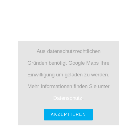
Verbraucherinformationen 
FIND US
Aus datenschutzrechtlichen
Gründen benötigt Google Maps Ihre
Einwilligung um geladen zu werden.
Mehr Informationen finden Sie unter
Datenschutz
.
AKZEPTIEREN