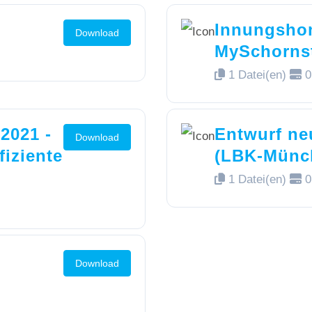
Innungsho
Download
MySchornst
1 Datei(en)
0
2021 -
Entwurf n
Download
fiziente
(LBK-Münc
1 Datei(en)
0
Download