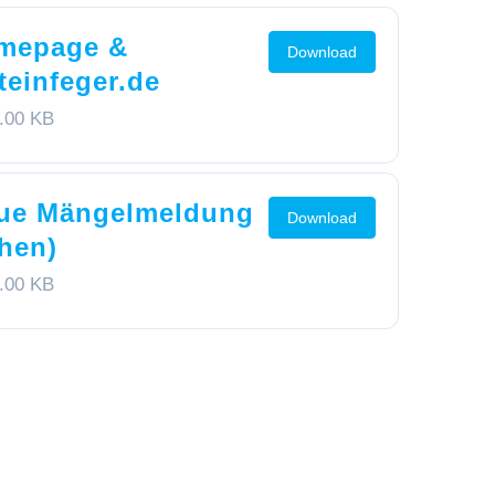
mepage &
Download
einfeger.de
.00 KB
eue Mängelmeldung
Download
hen)
.00 KB