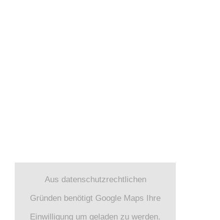
KATEGORIEN
News (2)
Verbraucherinformationen (4)
FIND US
Aus datenschutzrechtlichen
Gründen benötigt Google Maps Ihre
Einwilligung um geladen zu werden.