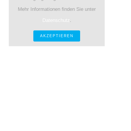
Mehr Informationen finden Sie unter
Datenschutz
.
AKZEPTIEREN
KONTAKT INFORMATIONEN
Gneisenaustraße 12 80992 München
Tel.: +49 89
143 684 – 0 Fax.: +49 89 143 684 – 30
E-Mail:
sekretariat@kkiobb.de