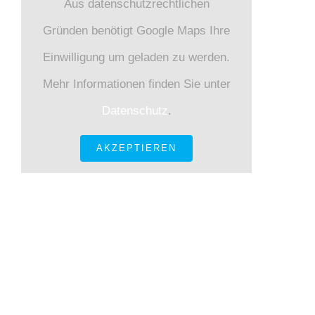
Aus datenschutzrechtlichen
Gründen benötigt Google Maps Ihre
Einwilligung um geladen zu werden.
Mehr Informationen finden Sie unter
Datenschutz
.
AKZEPTIEREN
KONTAKT INFORMATIONEN
Gneisenaustraße 12 80992 München
Tel.: +49 89
143 684 – 0 Fax.: +49 89 143 684 – 30
E-Mail:
sekretariat@kkiobb.de