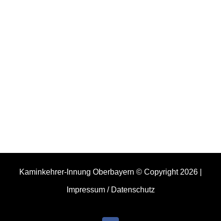
KONTAKT INFORMATIONEN
Gneisenaustraße 12 80992 München
Tel.: +49 89
143 684 – 0 Fax.: +49 89 143 684 – 30
E-Mail:
sekretariat@kkiobb.de
Kaminkehrer-Innung Oberbayern © Copyright
2026 |
Impressum / Datenschutz