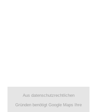
KATEGORIEN
News (2)
Verbraucherinformationen (4)
FIND US
Aus datenschutzrechtlichen
Gründen benötigt Google Maps Ihre