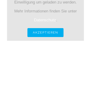
Einwilligung um geladen zu werden.
Mehr Informationen finden Sie unter
Datenschutz
.
AKZEPTIEREN
KONTAKT INFORMATIONEN
Gneisenaustraße 12 80992 München
Tel.: +49 89
143 684 – 0 Fax.: +49 89 143 684 – 30
E-Mail:
sekretariat@kkiobb.de