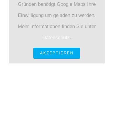
Gründen benötigt Google Maps Ihre
Einwilligung um geladen zu werden.
Mehr Informationen finden Sie unter
Datenschutz
.
AKZEPTIEREN
KONTAKT INFORMATIONEN
Gneisenaustraße 12 80992 München
Tel.: +49 89
143 684 – 0 Fax.: +49 89 143 684 – 30
E-Mail:
sekretariat@kkiobb.de